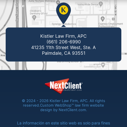
Kistler Law Firm, APC
(661) 206-6990
41235 11th Street West, Ste. A
Palmdale, CA 93551
© 2024 - 2026 Kistler Law Firm, APC. All rights
reserved.
Custom WebShop™ law firm website
design by
NextClient.com
.
La información en este sitio web es solo para fines