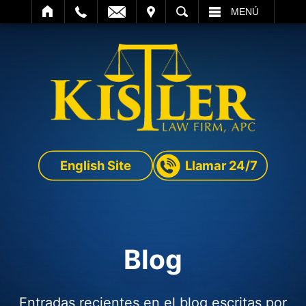
SITAR
BUSCAR
MENÚ
English Site
Llamar 24/7
Blog
Entradas recientes en el blog escritas por