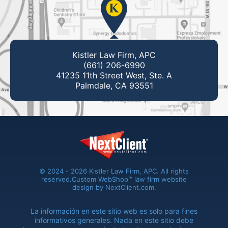
Kistler Law Firm, APC
(661) 206-6990
41235 11th Street West, Ste. A
Palmdale, CA 93551
© 2024 - 2026 Kistler Law Firm, APC. All rights
reserved.
Custom WebShop™ law firm website
design by
NextClient.com
.
La información en este sitio web es solo para fines
informativos generales. Nada en este sitio debe