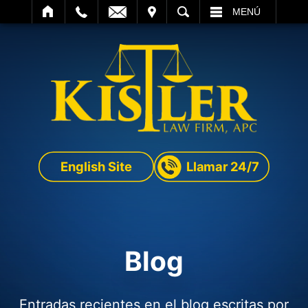
SITAR
BUSCAR
MENÚ
English Site
Llamar 24/7
Blog
Entradas recientes en el blog escritas por