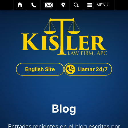
SITAR
BUSCAR
MENÚ
English Site
Llamar 24/7
Blog
Entradas recientes en el blog escritas por