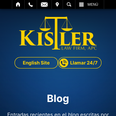
SITAR
BUSCAR
MENÚ
English Site
Llamar 24/7
Blog
Entradas recientes en el blog escritas por