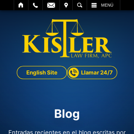
SITAR
BUSCAR
MENÚ
English Site
Llamar 24/7
Blog
Entradas recientes en el blog escritas por