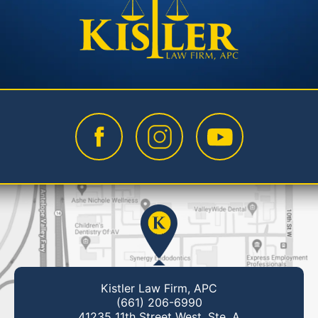
Kistler Law Firm, APC
(661) 206-6990
41235 11th Street West, Ste. A