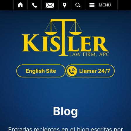
SITAR
BUSCAR
MENÚ
English Site
Llamar 24/7
Blog
Entradas recientes en el blog escritas por