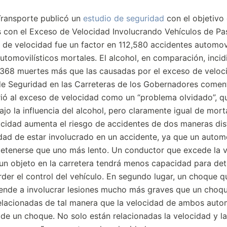
Transporte publicó un
estudio de seguridad
con el objetivo
s con el Exceso de Velocidad Involucrando Vehículos de Pa
 de velocidad fue un factor en 112,580 accidentes automovi
utomovilísticos mortales. El alcohol, en comparación, incid
o 368 muertes más que las causadas por el exceso de veloc
de Seguridad en las Carreteras de los Gobernadores comen
irió al exceso de velocidad como un “problema olvidado”, q
o la influencia del alcohol, pero claramente igual de morta
cidad aumenta el riesgo de accidentes de dos maneras dist
dad de estar involucrado en un accidente, ya que un autom
 detenerse que uno más lento. Un conductor que excede la 
 un objeto en la carretera tendrá menos capacidad para de
rder el control del vehículo. En segundo lugar, un choque q
iende a involucrar lesiones mucho más graves que un choq
relacionadas de tal manera que la velocidad de ambos auto
e un choque. No solo están relacionadas la velocidad y la