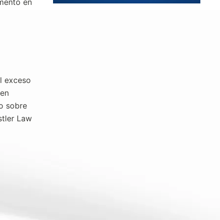
umento en
n
el exceso
 en
o sobre
stler Law