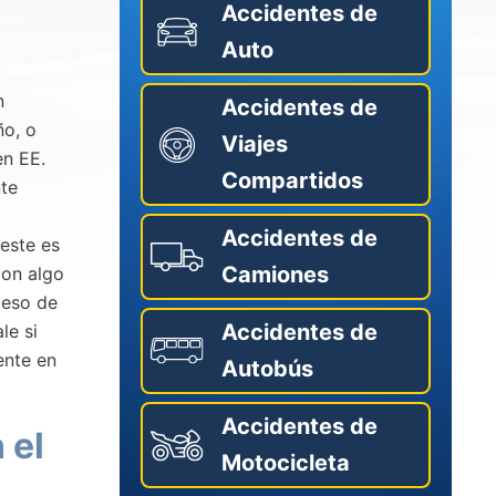
Accidentes de
Auto
n
Accidentes de
ño, o
Viajes
en EE.
Compartidos
nte
Accidentes de
este es
Camiones
con algo
ceso de
Accidentes de
le si
ente en
Autobús
Accidentes de
 el
Motocicleta