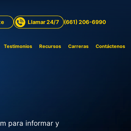
te
Llamar 24/7
(661) 206-6990
Testimonios
Recursos
Carreras
Contáctenos
rm para informar y