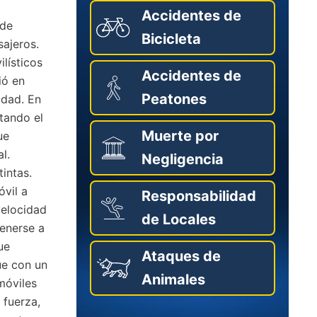
Accidentes de
 de
Bicicleta
sajeros.
lísticos
Accidentes de
ió en
Peatones
idad. En
tando el
Muerte por
ue
l.
Negligencia
intas.
óvil a
Responsabilidad
velocidad
de Locales
tenerse a
ue
Ataques de
ue con un
Animales
móviles
 fuerza,