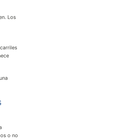
en. Los
carriles
nece
 una
s
a
dos o no