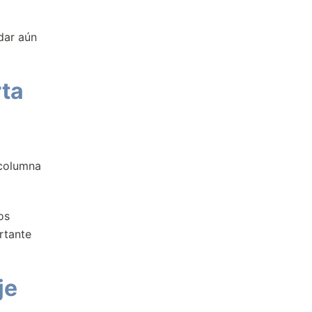
dar aún
rta
 columna
os
rtante
je