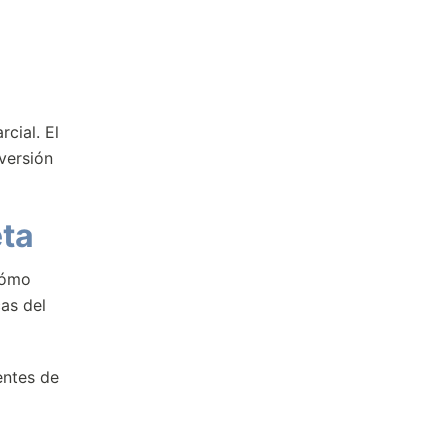
cial. El
versión
eta
cómo
cas del
entes de