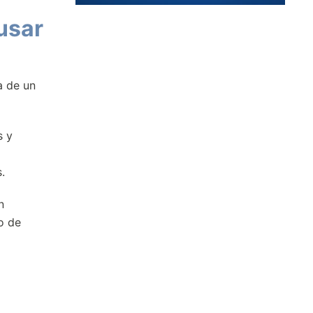
usar
a de un
s y
.
n
o de