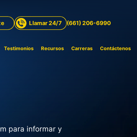
te
Llamar 24/7
(661) 206-6990
Testimonios
Recursos
Carreras
Contáctenos
rm para informar y