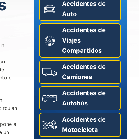
s
Accidentes de
Auto
Accidentes de
Viajes
un
Compartidos
 un
Accidentes de
de
Camiones
ento o
Accidentes de
n
Autobús
irculan
Accidentes de
mpone a
Motocicleta
e un