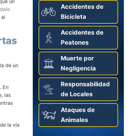
 que un
Accidentes de
dale
Bicicleta
 al
Accidentes de
rtas
Peatones
Muerte por
ta de un
Negligencia
Responsabilidad
. En
de Locales
, las
entras
Ataques de
Animales
de la vía