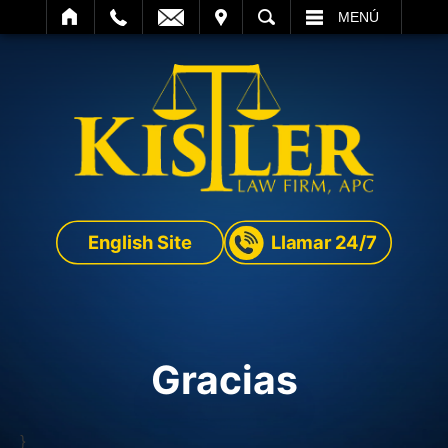
SITAR
BUSCAR
MENÚ
English Site
Llamar 24/7
Gracias
}