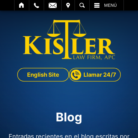
SITAR
BUSCAR
MENÚ
English Site
Llamar 24/7
Blog
Entradas recientes en el blog escritas por