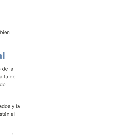
mbién
al
 de la
alta de
ede
ados y la
stán al