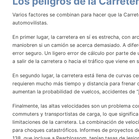
Los peligros de la Carret
Varios factores se combinan para hacer que la Carret
automovilistas.
En primer lugar, la carretera en sí es estrecha, con
maniobren si un camión se acerca demasiado. A difere
error seguro. Un ligero error de cálculo por parte d
a salir de la carretera o hacia el tráfico que viene en 
En segundo lugar, la carretera está llena de curvas 
requieren mucho más tiempo y distancia para frenar o 
aumentan la probabilidad de vuelcos, accidentes de “
Finalmente, las altas velocidades son un problema co
commuters y transportistas de carga, lo que signific
limitaciones de la carretera. La combinación de velo
para choques catastróficos. Informes de proyectos d
138, que incluye a Pearblossom, tenían tasas de lesio