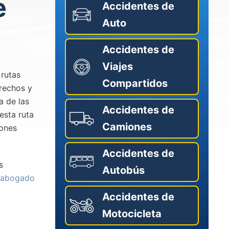
e
Accidentes de
Auto
Accidentes de
Viajes
 rutas
Compartidos
trechos y
a de las
Accidentes de
esta ruta
Camiones
iones
Accidentes de
s
Autobús
abogado
Accidentes de
Motocicleta