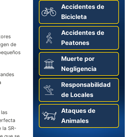
Accidentes de
Bicicleta
Accidentes de
tores
Peatones
rgen de
 pequeños
Muerte por
Negligencia
randes
a
Responsabilidad
de Locales
Ataques de
 las
erfecta
Animales
 la SR-
de que se