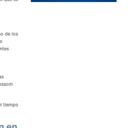
so de los
ho
ntes
as
lossom
el tiempo
n en