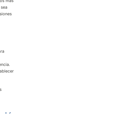
zos más
 sea
siones
ara
encia.
tablecer
s