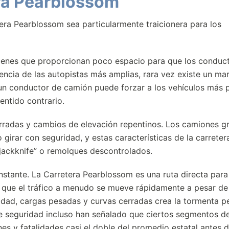
era Pearblossom
era Pearblossom sea particularmente traicionera para los
 arcenes que proporcionan poco espacio para que los conduc
ncia de las autopistas más amplias, rara vez existe un ma
e un conductor de camión puede forzar a los vehículos más
sentido contrario.
cerradas y cambios de elevación repentinos. Los camiones g
girar con seguridad, y estas características de la carreter
jackknife” o remolques descontrolados.
nstante. La Carretera Pearblossom es una ruta directa para
a que el tráfico a menudo se mueve rápidamente a pesar de
cidad, cargas pesadas y curvas cerradas crea la tormenta p
e seguridad incluso han señalado que ciertos segmentos de
nes y fatalidades casi el doble del promedio estatal antes 