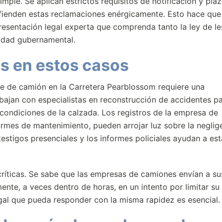
mple. Se aplican estrictos requisitos de notificación y pla
fienden estas reclamaciones enérgicamente. Esto hace que
resentación legal experta que comprenda tanto la ley de le
idad gubernamental.
s en estos casos
e de camión en la Carretera Pearblossom requiere una
ajan con especialistas en reconstrucción de accidentes p
 condiciones de la calzada. Los registros de la empresa de
ormes de mantenimiento, pueden arrojar luz sobre la neglig
testigos presenciales y los informes policiales ayudan a es
ríticas. Se sabe que las empresas de camiones envían a su
ente, a veces dentro de horas, en un intento por limitar su
egal que pueda responder con la misma rapidez es esencial.