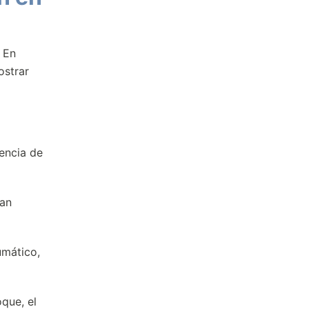
 En
ostrar
uencia de
man
umático,
que, el