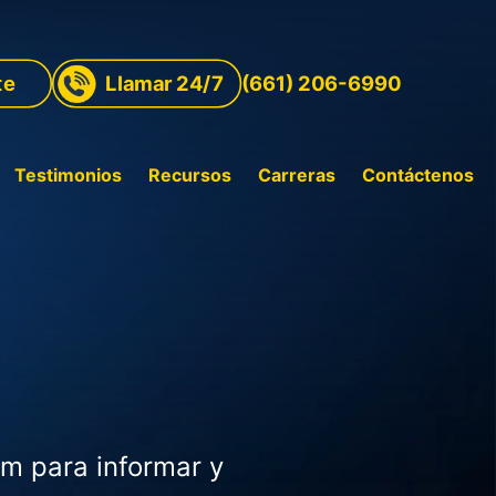
te
Llamar 24/7
(661) 206-6990
Testimonios
Recursos
Carreras
Contáctenos
rm para informar y