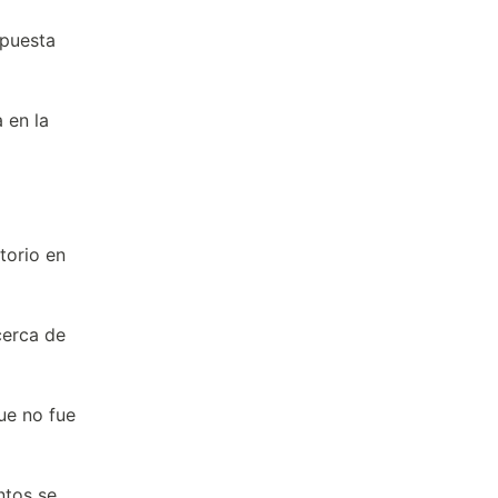
spuesta
 en la
torio en
cerca de
ue no fue
ntos se