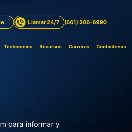
te
Llamar 24/7
(661) 206-6990
Testimonios
Recursos
Carreras
Contáctenos
rm para informar y