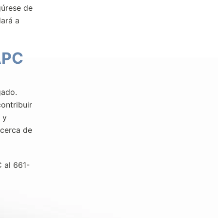
egúrese de
dará a
APC
gado.
ontribuir
 y
 cerca de
 al 661-