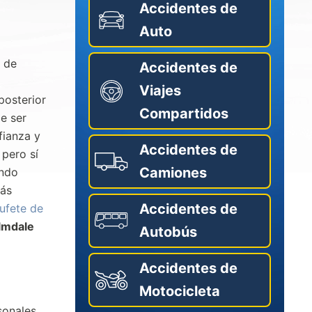
Accidentes de
Auto
s de
Accidentes de
Viajes
posterior
Compartidos
e ser
fianza y
Accidentes de
 pero sí
Camiones
ando
más
Accidentes de
ufete de
lmdale
Autobús
Accidentes de
Motocicleta
sonales.