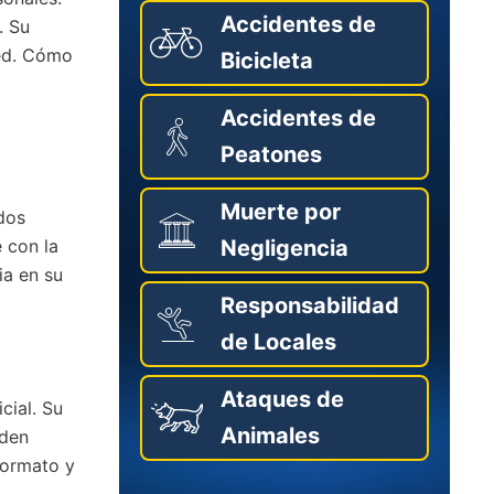
Accidentes de
. Su
ted. Cómo
Bicicleta
Accidentes de
Peatones
Muerte por
dos
 con la
Negligencia
ia en su
Responsabilidad
de Locales
Ataques de
cial. Su
Animales
eden
formato y