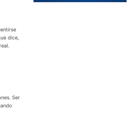
entirse
ue dice,
eal.
ones. Ser
nando