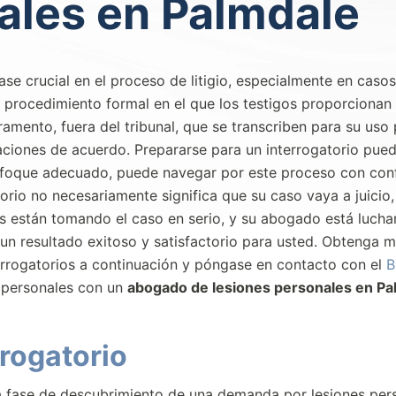
ales en Palmdale
ase crucial en el proceso de litigio, especialmente en caso
n procedimiento formal en el que los testigos proporcionan
ramento, fuera del tribunal, que se transcriben para su uso 
iaciones de acuerdo. Prepararse para un interrogatorio pued
enfoque adecuado, puede navegar por este proceso con con
torio no necesariamente significa que su caso vaya a juicio,
s están tomando el caso en serio, y su abogado está luch
n resultado exitoso y satisfactorio para usted. Obtenga 
errogatorios a continuación y póngase en contacto con el
B
s personales con un
abogado de lesiones personales en Pa
rrogatorio
la fase de descubrimiento de una demanda por lesiones per