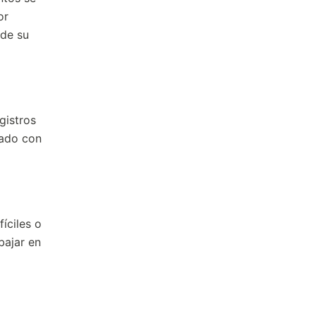
or
 de su
gistros
zado con
íciles o
bajar en