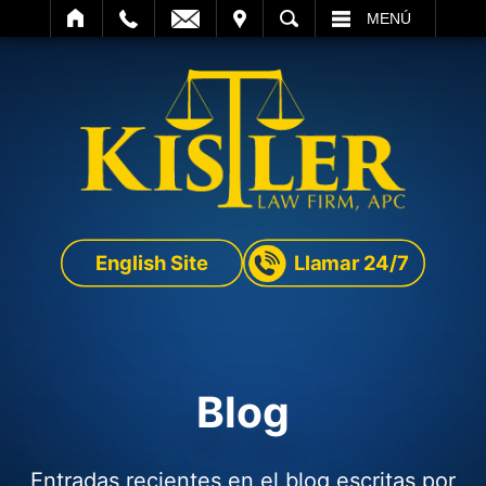
SITAR
BUSCAR
MENÚ
English Site
Llamar 24/7
Blog
Entradas recientes en el blog escritas por