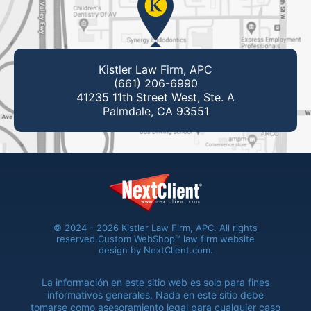
Kistler Law Firm, APC
(661) 206-6990
41235 11th Street West, Ste. A
Palmdale, CA 93551
© 2024 - 2026 Kistler Law Firm, APC. All rights
reserved.
Custom WebShop™ law firm website
design by
NextClient.com
.
La información en este sitio web es solo para fines
informativos generales. Nada en este sitio debe
tomarse como asesoramiento legal para cualquier caso