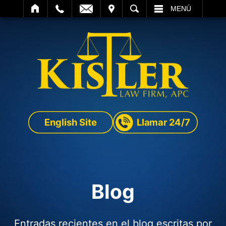
SITAR
BUSCAR
MENÚ
English Site
Llamar 24/7
Blog
Entradas recientes en el blog escritas por