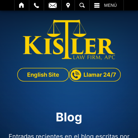
SITAR
BUSCAR
MENÚ
English Site
Llamar 24/7
Blog
Entradas recientes en el blog escritas por