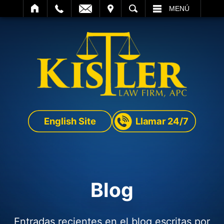
SITAR
BUSCAR
MENÚ
English Site
Llamar 24/7
Blog
Entradas recientes en el blog escritas por